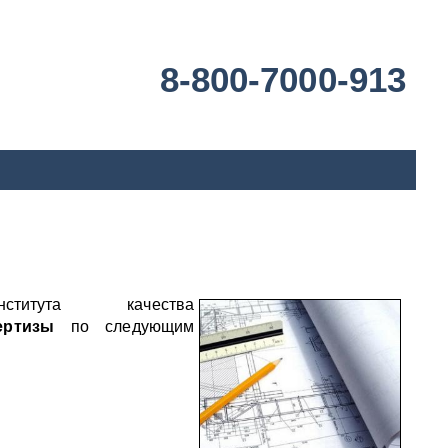
8-800-7000-913
титута качества
пертизы
по следующим