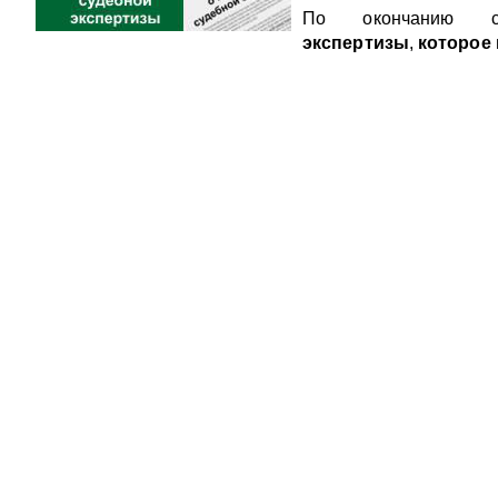
По окончанию стр
экспертизы
,
которое 