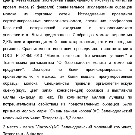
Центр независимой экспертизы Национального института качества
провел вчера (9 февраля) сравнительное исследование образцов
молока из торговых сетей. Исследование проводили
сертифицированные эксперты-технологи, среди них профессора
Казанской ветеринарной академии и технологического
университета. Были представлены 7 образцов молока жирностью
2,5% шести производителей - как татарстанских, так и из соседних
регионов. Сравнительные испытания проводились в соответствии с
ГОСТ Р 31450-2013 "Молоко питьевое. Технические условия" и
Техническим регламентом "О безопасности молока и молочной
продукции".
Эксперты не были проинформированы о
производителях и марках, им были выданы пронумерованные
образцы молока. Специалисты провели органолептическую
оценку(вкус, цвет, запах, консистенция) образцов и выставили
баллы каждому из них.
По количеству баллов лучшим по
потребительским свойствам из представленных образцов было
признано молоко марки "Очень важная корова"(АО Зеленодольский
молочный комбинат, Татарстан) - 8,2 балла.
2 место - марка "Лакомо"(АО Зеленодольский молочный комбинат,
Татарстан) - 8 баллов.