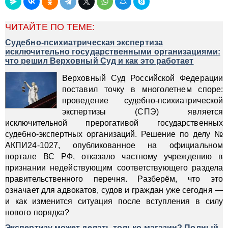
ЧИТАЙТЕ ПО ТЕМЕ:
Судебно-психиатрическая экспертиза
исключительно государственными организациями:
что решил Верховный Суд и как это работает
Верховный Суд Российской Федерации
поставил точку в многолетнем споре:
проведение судебно-психиатрической
экспертизы (СПЭ) является
исключительной прерогативой государственных
судебно-экспертных организаций. Решение по делу №
АКПИ24-1027, опубликованное на официальном
портале ВС РФ, отказало частному учреждению в
признании недействующим соответствующего раздела
правительственного перечня. Разберём, что это
означает для адвокатов, судов и граждан уже сегодня —
и как изменится ситуация после вступления в силу
нового порядка?
Экспертизу может делать только магазин? Полный